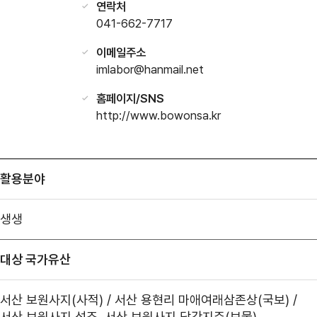
연락처
041-662-7717
이메일주소
imlabor@hanmail.net
홈페이지/SNS
http://www.bowonsa.kr
활용분야
생생
대상 국가유산
서산 보원사지(사적) / 서산 용현리 마애여래삼존상(국보) /
서산 보원사지 석조, 서산 보원사지 당간지주(보물)