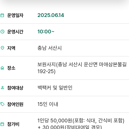
2025.06.14
운영일자
10:00~
운영시간
충남 서산시
지역
보원사지(충남 서산시 운산면 마애삼본불길
장소
192-25)
백팩커 및 일반인
참여대상
15인 이내
참여인원
1인당 50,000원(포함: 식대, 간식비 포함)
참가비
+ 30,000원(장비대여일 경우)