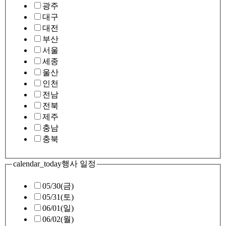
광주
대구
대전
부산
서울
세종
울산
인천
전남
전북
제주
충남
충북
calendar_today
행사 일정
05/30(금)
05/31(토)
06/01(일)
06/02(월)