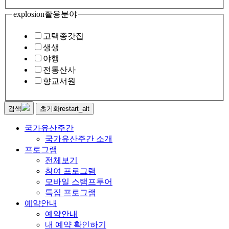
explosion
활용분야
고택종갓집
생생
야행
전통산사
향교서원
검색
초기화
restart_alt
국가유산주간
국가유산주간 소개
프로그램
전체보기
참여 프로그램
모바일 스탬프투어
특집 프로그램
예약안내
예약안내
내 예약 확인하기