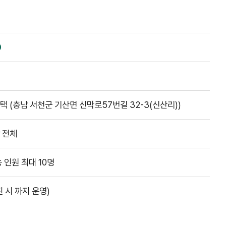
0
 (충남 서천군 기산면 신막로57번길 32-3(신산리))
 전체
 인원 최대 10명
 시 까지 운영)