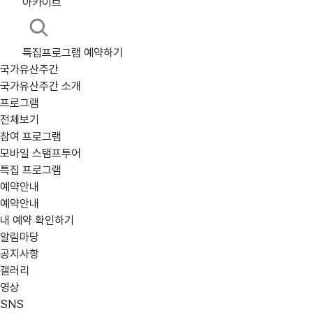
아카이브
특집프로그램 예약하기
국가유산주간
국가유산주간 소개
프로그램
전체보기
참여 프로그램
모바일 스탬프투어
어떤 프로그램을
location_on
지역
특집 프로그램
강원
예약안내
찾고 계신가요?
예약안내
전북
내 예약 확인하기
expand_circle_right
상세검색
알림마당
공지사항
calendar_today
행사 일정
갤러리
05/30(금)
영상
SNS