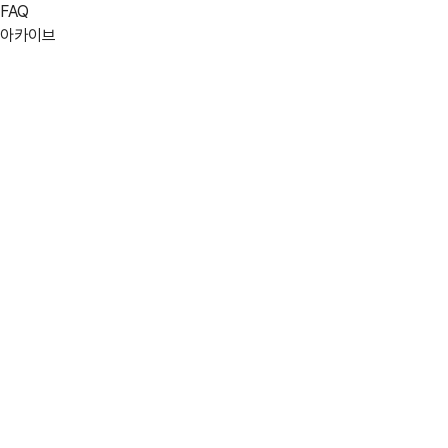
06/06(금)
FAQ
아카이브
06/13(금)
06/20(금)
explosion
활용분야
고택종갓집
검색