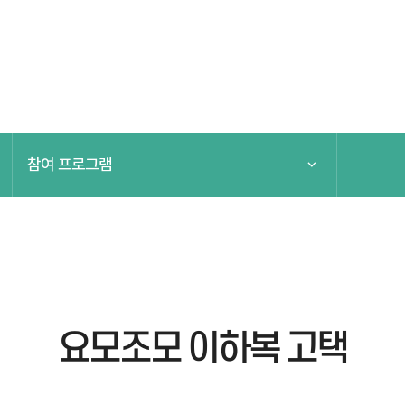
참여 프로그램
전체보기
참여 프로그램
모바일 스탬프투어
요모조모 이하복 고택
특집 프로그램