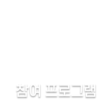
06/07(토)
06/08(일)
06/09(월)
06
06/14(토)
06/15(일)
06/16(월)
06
06/21(토)
06/22(일)
생생
야행
전통산사
향교서원
restart_alt
초기화
참여 프로그램
프로그램