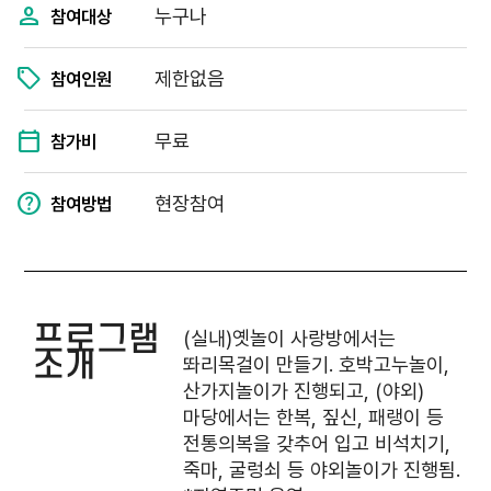
누구나
참여대상
제한없음
참여인원
무료
참가비
현장참여
참여방법
프로그램
(실내)옛놀이 사랑방에서는
소개
똬리목걸이 만들기. 호박고누놀이,
산가지놀이가 진행되고, (야외)
마당에서는 한복, 짚신, 패랭이 등
전통의복을 갖추어 입고 비석치기,
죽마, 굴렁쇠 등 야외놀이가 진행됨.