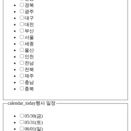
경북
광주
대구
대전
부산
서울
세종
울산
인천
전남
전북
제주
충남
충북
calendar_today
행사 일정
05/30(금)
05/31(토)
06/01(일)