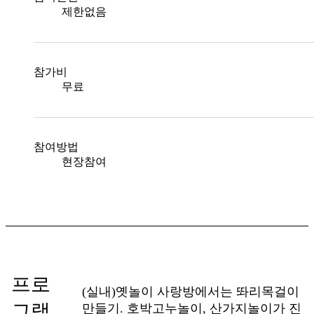
제한없음
참가비
무료
참여방법
현장참여
프로
(실내)옛놀이 사랑방에서는 똬리목걸이
그램
만들기. 호박고누놀이, 산가지놀이가 진