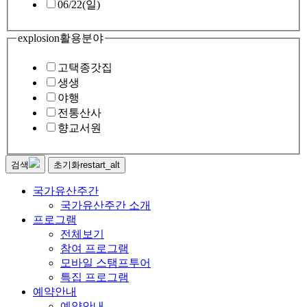
06/22(일)
explosion
활용분야
고택종갓집
생생
야행
전통산사
향교서원
검색
초기화
restart_alt
국가유산주간
국가유산주간 소개
프로그램
전체보기
참여 프로그램
모바일 스탬프투어
특집 프로그램
예약안내
예약안내