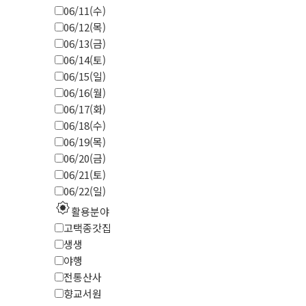
06/11(수)
06/12(목)
06/13(금)
06/14(토)
06/15(일)
06/16(월)
06/17(화)
06/18(수)
06/19(목)
06/20(금)
06/21(토)
06/22(일)
explosion
활용분야
고택종갓집
생생
야행
전통산사
향교서원