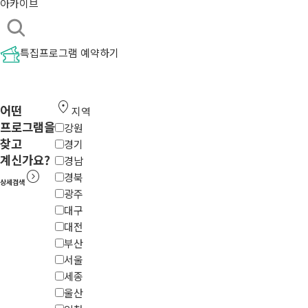
아카이브
특집프로그램 예약하기
location_on
어떤
지역
프로그램을
강원
찾고
경기
계신가요?
경남
expand_circle_right
경북
상세검색
광주
대구
대전
부산
서울
세종
울산