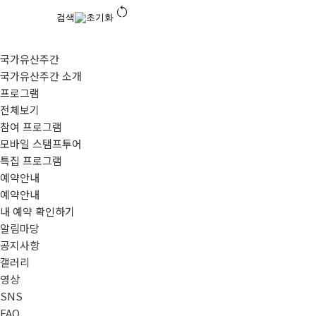
restart_alt
검색
초기화
국가유산주간
국가유산주간 소개
프로그램
전체보기
참여 프로그램
모바일 스탬프투어
특집 프로그램
예약안내
예약안내
내 예약 확인하기
알림마당
공지사항
갤러리
영상
SNS
FAQ