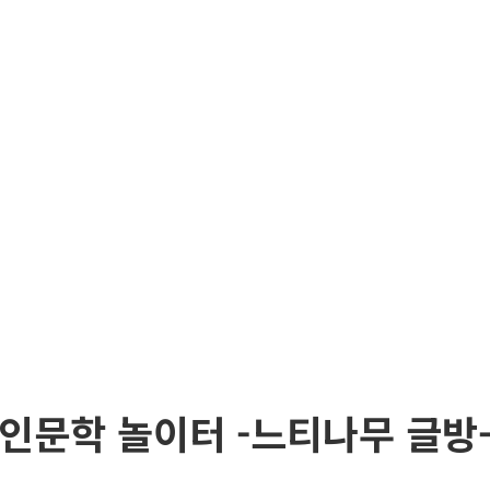
인문학 놀이터 -느티나무 글방