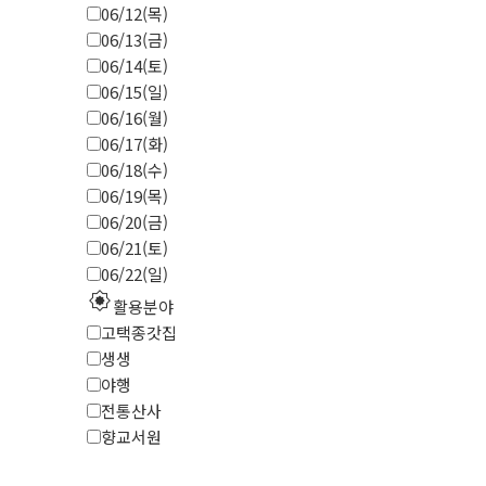
06/12(목)
06/13(금)
06/14(토)
06/15(일)
06/16(월)
06/17(화)
06/18(수)
06/19(목)
06/20(금)
06/21(토)
06/22(일)
explosion
활용분야
고택종갓집
생생
야행
전통산사
향교서원