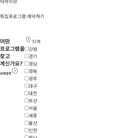
아카이브
특집프로그램 예약하기
location_on
어떤
지역
프로그램을
강원
찾고
경기
계신가요?
경남
expand_circle_right
경북
상세검색
광주
대구
대전
부산
서울
세종
울산
인천
전남