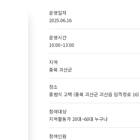
운영일자
2025.06.16
운영시간
10:00~13:00
지역
충북 괴산군
장소
홍범식 고택 (충북 괴산군 괴산읍 임꺽정로 16)
참여대상
지역활동가 20대~60대 누구나
참여인원