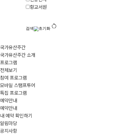
향교서원
restart_alt
검색
초기화
국가유산주간
국가유산주간 소개
프로그램
전체보기
참여 프로그램
모바일 스탬프투어
특집 프로그램
예약안내
예약안내
내 예약 확인하기
알림마당
공지사항