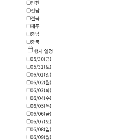
인천
전남
전북
제주
충남
충북
calendar_today
행사 일정
05/30(금)
05/31(토)
06/01(일)
06/02(월)
06/03(화)
06/04(수)
06/05(목)
06/06(금)
06/07(토)
06/08(일)
06/09(월)