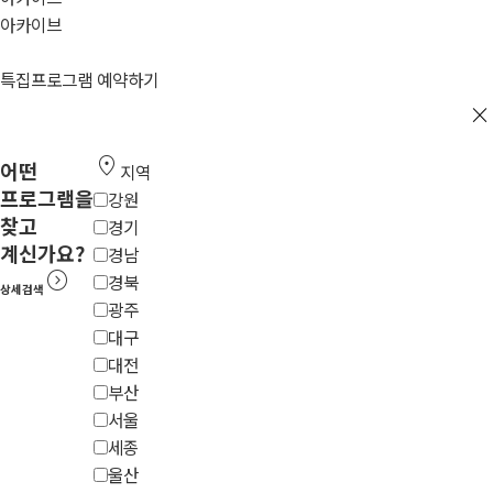
아카이브
특집프로그램 예약하기
close
location_on
어떤
지역
프로그램을
강원
찾고
경기
계신가요?
경남
expand_circle_right
경북
상세검색
광주
대구
대전
부산
서울
세종
울산