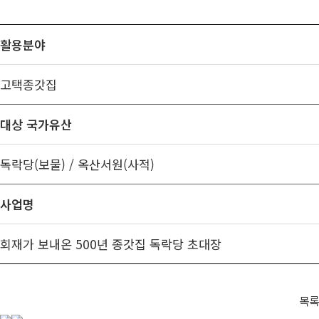
활용분야
고택종갓집
대상 국가유산
독락당(보물) / 옥산서원(사적)
사업명
회재가 보내온 500년 종갓집 독락당 초대장
목록