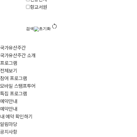
향교서원
restart_alt
검색
초기화
국가유산주간
국가유산주간 소개
프로그램
전체보기
참여 프로그램
모바일 스탬프투어
특집 프로그램
예약안내
예약안내
내 예약 확인하기
알림마당
공지사항