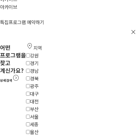
아카이브
특집프로그램 예약하기
close
location_on
어떤
지역
프로그램을
강원
찾고
경기
계신가요?
경남
expand_circle_right
경북
상세검색
광주
대구
대전
부산
서울
세종
울산