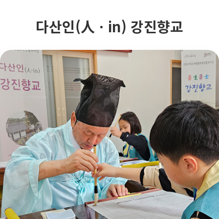
다산인(人ㆍin) 강진향교