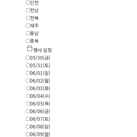
인천
전남
전북
제주
충남
충북
calendar_today
행사 일정
05/30(금)
05/31(토)
06/01(일)
06/02(월)
06/03(화)
06/04(수)
06/05(목)
06/06(금)
06/07(토)
06/08(일)
06/09(월)