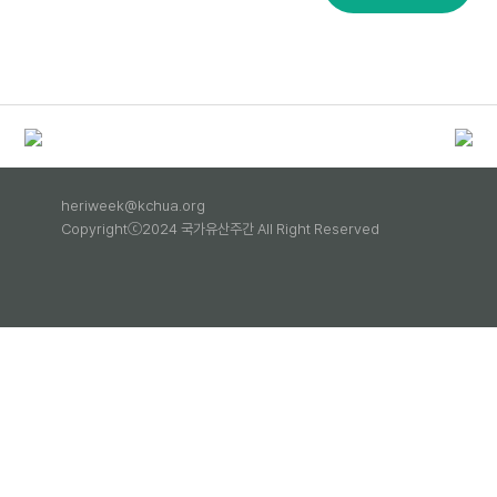
heriweek@kchua.org
Copyrightⓒ2024 국가유산주간 All Right Reserved