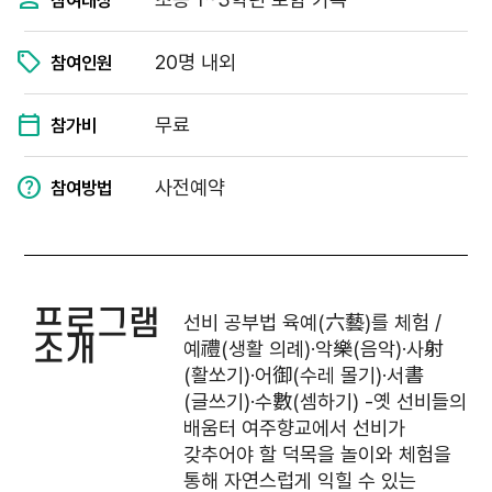
20명 내외
참여인원
무료
참가비
사전예약
참여방법
프로그램
선비 공부법 육예(六藝)를 체험 /
소개
예禮(생활 의례)·악樂(음악)·사射
(활쏘기)·어御(수레 몰기)·서書
(글쓰기)·수數(셈하기) -옛 선비들의
배움터 여주향교에서 선비가
갖추어야 할 덕목을 놀이와 체험을
통해 자연스럽게 익힐 수 있는