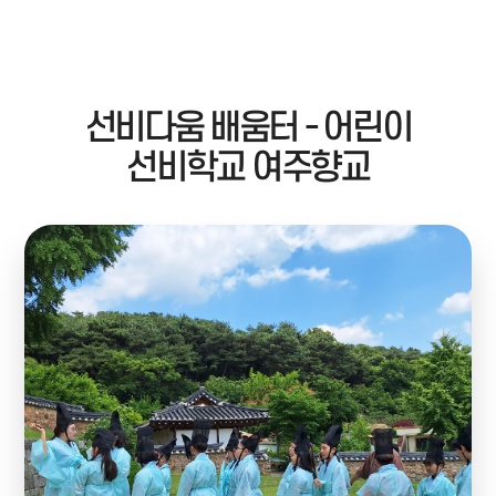
국가유산주간
프로그램
선비다움 배움터 - 어린이
예약안내
선비학교 여주향교
알림마당
아카이브