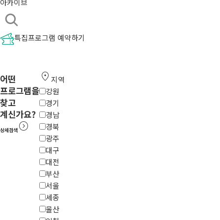
아카이브
특집프로그램 예약하기
location_on
어떤
지역
프로그램을
강원
찾고
경기
계신가요?
경남
expand_circle_right
경북
상세검색
광주
대구
대전
부산
서울
세종
울산