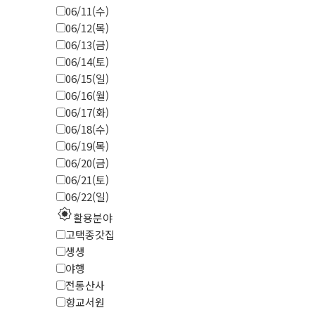
06/11(수)
06/12(목)
06/13(금)
06/14(토)
06/15(일)
06/16(월)
06/17(화)
06/18(수)
06/19(목)
06/20(금)
06/21(토)
06/22(일)
explosion
활용분야
고택종갓집
생생
야행
전통산사
향교서원