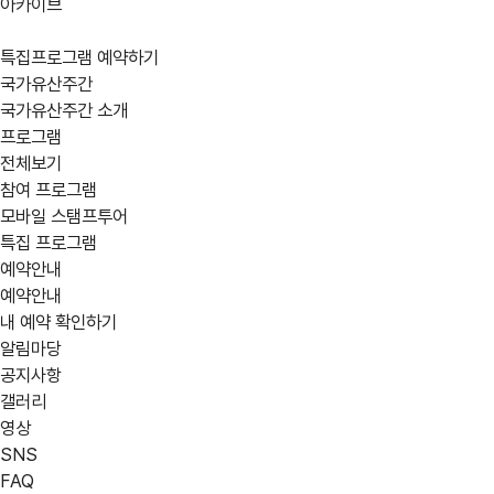
아카이브
특집프로그램 예약하기
국가유산주간
국가유산주간 소개
프로그램
전체보기
참여 프로그램
모바일 스탬프투어
어떤
location_on
지역
특집 프로그램
예약안내
강원
경기
경남
프로그램을
예약안내
부산
서울
세종
내 예약 확인하기
찾고
알림마당
제주
충남
충북
공지사항
계신가요?
갤러리
영상
calendar_today
행사 일정
SNS
expand_circle_right
상세검색
05/30(금)
05/31(토
FAQ