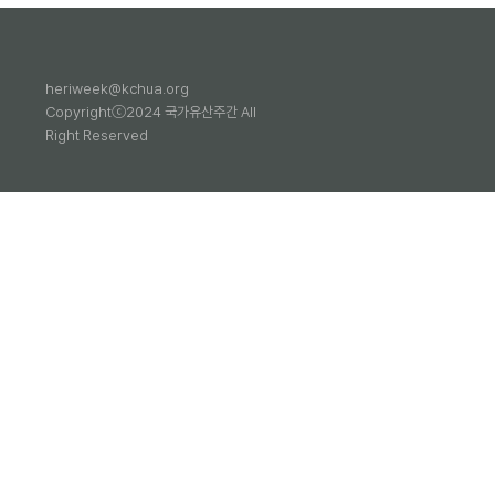
heriweek@kchua.org
Copyrightⓒ2024 국가유산주간 All
Right Reserved