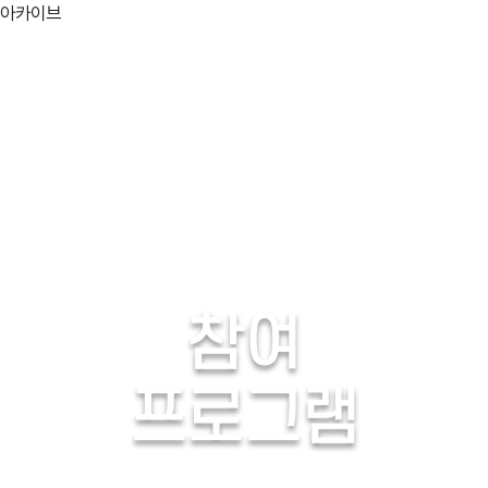
아카이브
06/03(화)
06/04(수
06/07(토)
06/08(일
06/11(수)
06/12(목
06/15(일)
06/16(월
06/19(목)
06/20(금
explosion
활용분야
참여
고택종갓집
생생
프로그램
검색