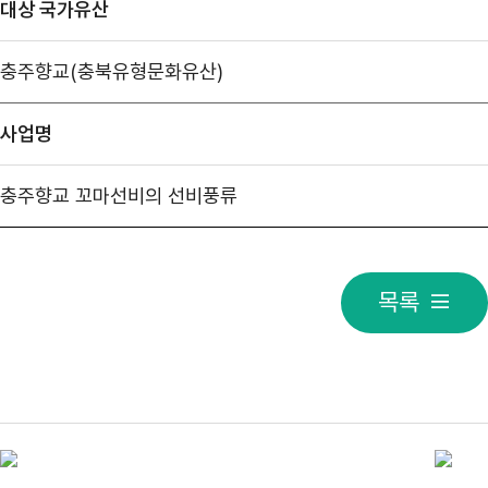
대상 국가유산
충주향교(충북유형문화유산)
사업명
충주향교 꼬마선비의 선비풍류
목록