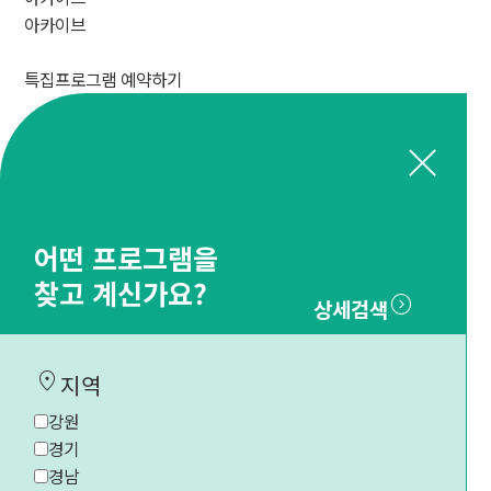
아카이브
특집프로그램 예약하기
close
어떤 프로그램을
찾고 계신가요?
expand_circle_right
상세검색
location_on
지역
강원
경기
경남