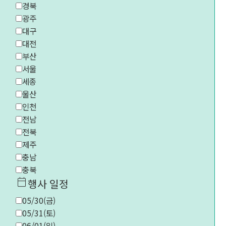
경북
광주
대구
대전
부산
서울
세종
울산
인천
전남
전북
제주
충남
충북
calendar_today
행사 일정
05/30(금)
05/31(토)
06/01(일)