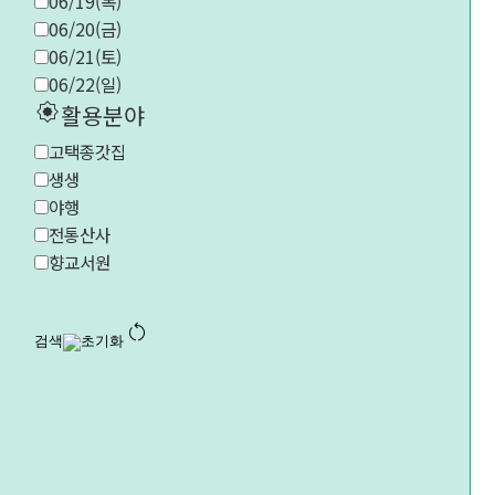
06/19(목)
06/20(금)
06/21(토)
06/22(일)
explosion
활용분야
고택종갓집
생생
야행
전통산사
향교서원
restart_alt
검색
초기화