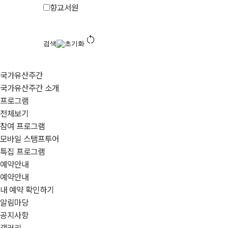
향교서원
restart_alt
검색
초기화
국가유산주간
국가유산주간 소개
프로그램
전체보기
참여 프로그램
모바일 스탬프투어
특집 프로그램
예약안내
예약안내
내 예약 확인하기
알림마당
공지사항
갤러리