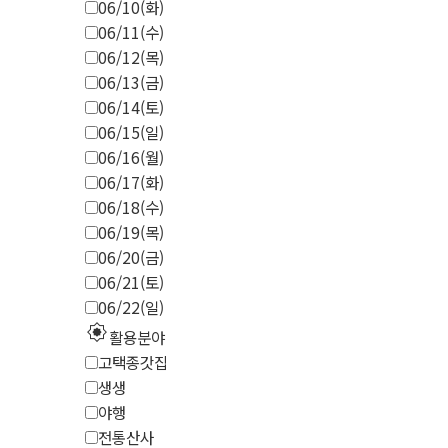
06/10(화)
06/11(수)
06/12(목)
06/13(금)
06/14(토)
06/15(일)
06/16(월)
06/17(화)
06/18(수)
06/19(목)
06/20(금)
06/21(토)
06/22(일)
explosion
활용분야
고택종갓집
생생
야행
전통산사