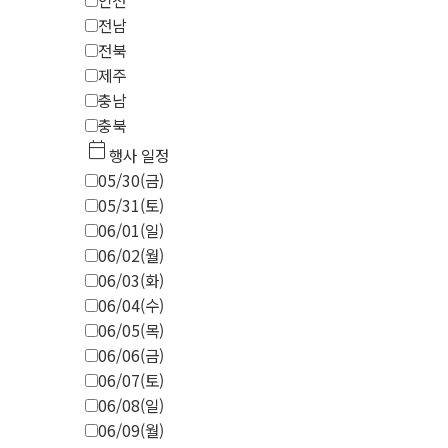
인천
전남
전북
제주
충남
충북
calendar_today
행사 일정
05/30(금)
05/31(토)
06/01(일)
06/02(월)
06/03(화)
06/04(수)
06/05(목)
06/06(금)
06/07(토)
06/08(일)
06/09(월)