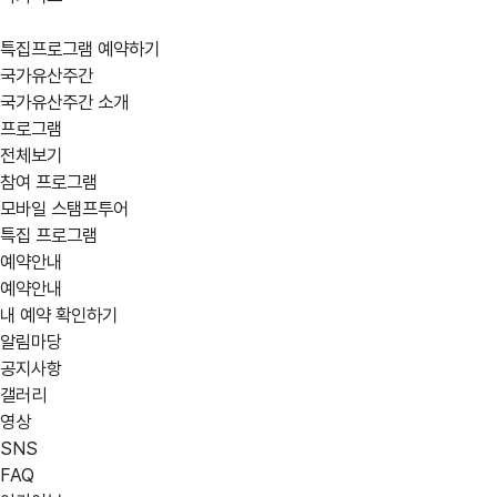
특집프로그램 예약하기
국가유산주간
국가유산주간 소개
프로그램
전체보기
참여 프로그램
모바일 스탬프투어
어떤
location_on
지역
특집 프로그램
예약안내
강원
경기
경남
프로그램을
예약안내
부산
서울
세종
내 예약 확인하기
찾고
알림마당
제주
충남
충북
공지사항
계신가요?
갤러리
영상
calendar_today
행사 일정
SNS
expand_circle_right
상세검색
05/30(금)
05/31(토
FAQ