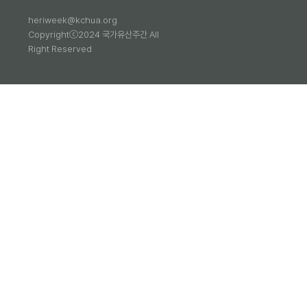
heriweek@kchua.org
Copyrightⓒ2024 국가유산주간 All
Right Reserved