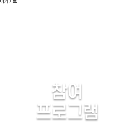
아카이브
06/03(화)
06/04(수
06/07(토)
06/08(일
06/11(수)
06/12(목
06/15(일)
06/16(월
06/19(목)
06/20(금
explosion
활용분야
참여
고택종갓집
생생
프로그램
검색
프로그램