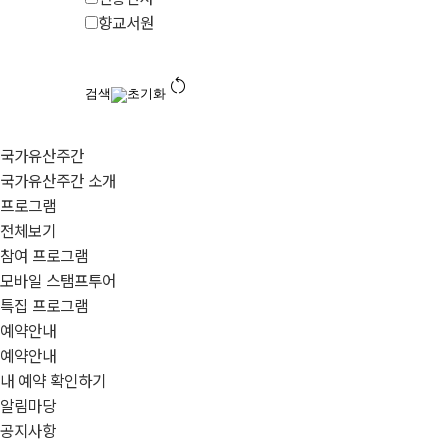
향교서원
restart_alt
검색
초기화
국가유산주간
국가유산주간 소개
프로그램
전체보기
참여 프로그램
모바일 스탬프투어
특집 프로그램
예약안내
예약안내
내 예약 확인하기
알림마당
공지사항