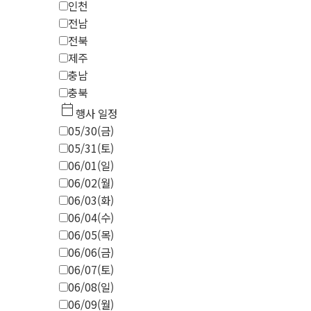
인천
전남
전북
제주
충남
충북
calendar_today
행사 일정
05/30(금)
05/31(토)
06/01(일)
06/02(월)
06/03(화)
06/04(수)
06/05(목)
06/06(금)
06/07(토)
06/08(일)
06/09(월)