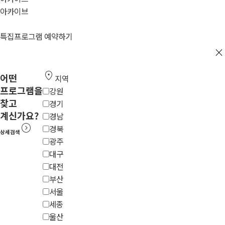
아카이브
특집프로그램 예약하기
close
location_on
어떤
지역
프로그램을
강원
찾고
경기
계신가요?
경남
expand_circle_right
경북
상세검색
광주
대구
대전
부산
서울
세종
울산