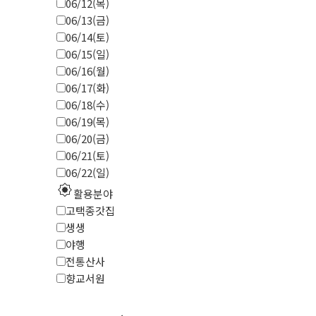
06/12(목)
06/13(금)
06/14(토)
06/15(일)
06/16(월)
06/17(화)
06/18(수)
06/19(목)
06/20(금)
06/21(토)
06/22(일)
explosion
활용분야
고택종갓집
생생
야행
전통산사
향교서원