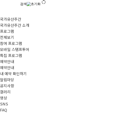
restart_alt
검색
초기화
국가유산주간
국가유산주간 소개
프로그램
전체보기
참여 프로그램
모바일 스탬프투어
특집 프로그램
예약안내
예약안내
내 예약 확인하기
알림마당
공지사항
갤러리
영상
SNS
FAQ