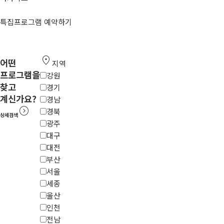
특집프로그램 예약하기
location_on
어떤
지역
프로그램을
강원
찾고
경기
계신가요?
경남
expand_circle_right
경북
상세검색
광주
대구
대전
부산
서울
세종
울산
인천
전남