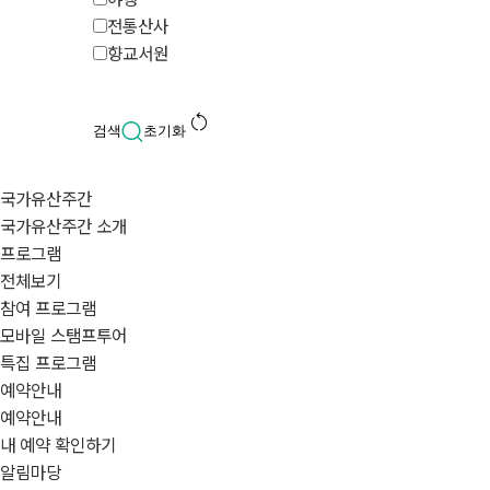
전통산사
향교서원
restart_alt
검색
초기화
국가유산주간
국가유산주간 소개
프로그램
전체보기
참여 프로그램
모바일 스탬프투어
특집 프로그램
예약안내
예약안내
내 예약 확인하기
알림마당