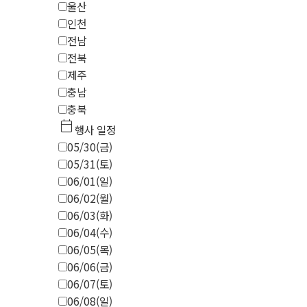
울산
인천
전남
전북
제주
충남
충북
calendar_today
행사 일정
05/30(금)
05/31(토)
06/01(일)
06/02(월)
06/03(화)
06/04(수)
06/05(목)
06/06(금)
06/07(토)
06/08(일)