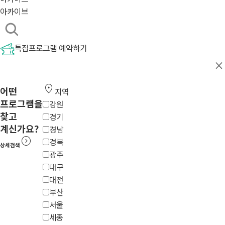
아카이브
특집프로그램 예약하기
close
location_on
어떤
지역
프로그램을
강원
찾고
경기
계신가요?
경남
expand_circle_right
경북
상세검색
광주
대구
대전
부산
서울
세종