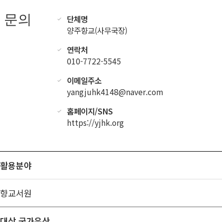
문의
단체명
양주향교(사무국장)
연락처
010-7722-5545
이메일주소
yangjuhk4148@naver.com
홈페이지/SNS
https://yjhk.org
활용분야
향교서원
대상 국가유산