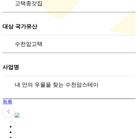
고택종갓집
대상 국가유산
수천암고택
사업명
내 안의 우물을 찾는 수천암스테이
목록