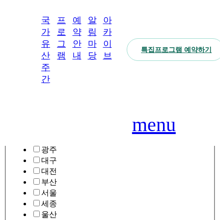
close
국
프
예
알
아
어떤 프로그램을
가
로
약
림
카
찾고 계신가요?
유
그
안
마
이
특집프로그램 예약하기
국가
전체
예
공
아
산
램
내
당
브
유산
보기
약
지
카
상세검색
expand_circle_right
주
주간
안
사
이
간
참여
소개
내
항
브
location_on
지역
프로
그램
내
갤
강원
예
러
경기
모바
menu
약
리
일
경남
확
스탬
영
경북
인
프투
상
광주
하
어
대구
기
SNS
대전
특집
부산
FAQ
프로
서울
그램
세종
울산