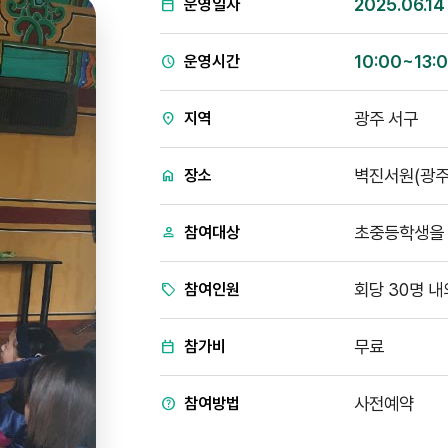
2025.06.14
운영일자
10:00~13:
운영시간
광주 서구
지역
벽진서원(광주
장소
초중등학생을 
참여대상
회당 30명 내
참여인원
무료
참가비
사전예약
참여방법