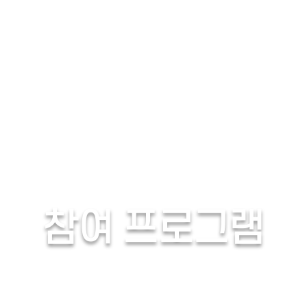
06/14(토)
06/15(일)
06/16(월)
06
06/21(토)
06/22(일)
생생
야행
전통산사
향교서원
restart_alt
초기화
참여 프로그램
프로그램