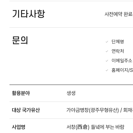
기타사항
사전예약 완료
문의
단체명
연락처
이메일주소
홈페이지/S
활용분야
생생
대상 국가유산
가야금병창(광주무형유산) / 회
사업명
서창(西倉) 들녘에 부는 바람