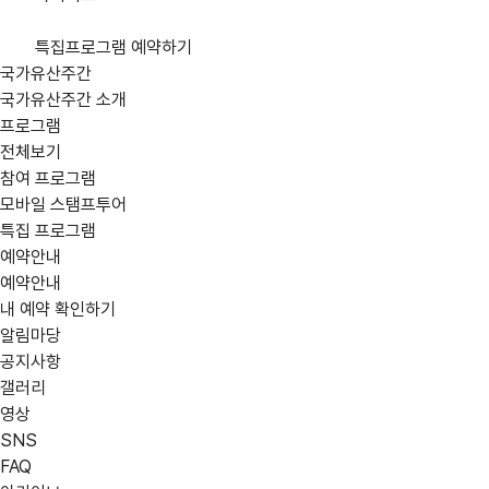
특집프로그램 예약하기
국가유산주간
국가유산주간 소개
프로그램
전체보기
참여 프로그램
모바일 스탬프투어
어떤 프로그램을
location_on
지역
특집 프로그램
강원
예약안내
찾고 계신가요?
예약안내
전북
내 예약 확인하기
expand_circle_right
상세검색
알림마당
공지사항
calendar_today
행사 일정
갤러리
05/30(금)
영상
SNS
06/06(금)
FAQ