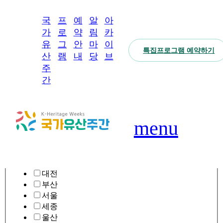
close
국
프
예
알
아
어떤 프로그램을
가
로
약
림
카
찾고 계신가요?
유
그
안
마
이
특집프로그램 예약하기
국가
전체
예
공
아
산
램
내
당
브
유산
보기
약
지
카
상세검색
expand_circle_right
주
주간
안
사
이
간
참여
소개
내
항
브
location_on
지역
프로
그램
내
갤
강원
예
러
경기
모바
menu
약
리
일
경남
확
스탬
영
경북
인
프투
상
광주
하
어
대구
기
SNS
대전
특집
부산
FAQ
프로
서울
그램
세종
울산